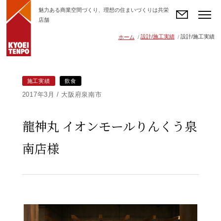
魅力ある商業空間づくり、理想の住まいづくりは共栄
店舗
お問い合わせ
設計/施工実績
設計/施工実績
ホーム
施工実績
飲食
2017年3月
大阪府泉南市
龍神丸 イオンモールりんくう泉
南店様