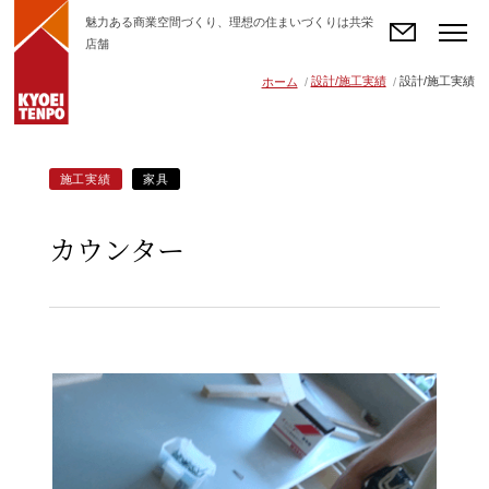
魅力ある商業空間づくり、理想の住まいづくりは共栄
店舗
お問い合わせ
設計/施工実績
設計/施工実績
ホーム
施工実績
家具
カウンター